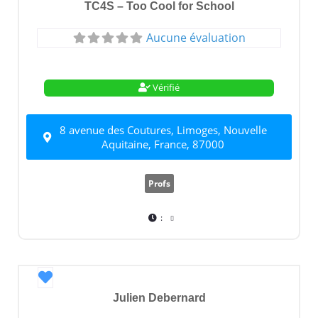
TC4S – Too Cool for School
Aucune évaluation
Vérifié
8 avenue des Coutures, Limoges, Nouvelle
Aquitaine, France, 87000
Profs
:
Favori
Julien Debernard