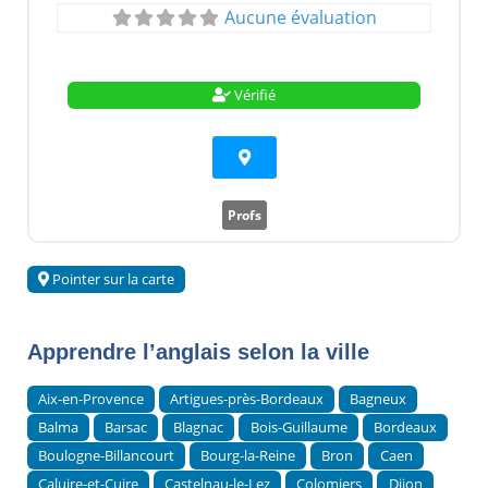
Aucune évaluation
Vérifié
Profs
Pointer sur la carte
Apprendre l’anglais selon la ville
Aix-en-Provence
Artigues-près-Bordeaux
Bagneux
Balma
Barsac
Blagnac
Bois-Guillaume
Bordeaux
Boulogne-Billancourt
Bourg-la-Reine
Bron
Caen
Caluire-et-Cuire
Castelnau-le-Lez
Colomiers
Dijon