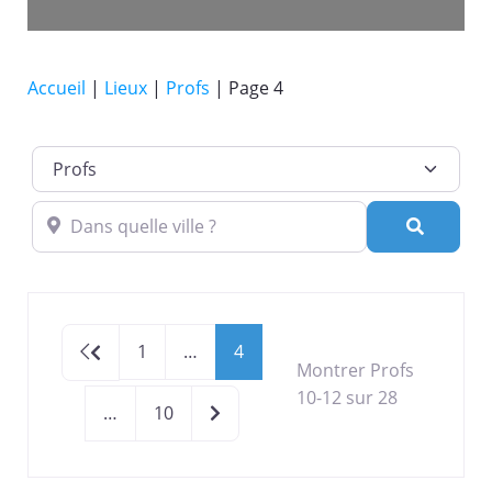
Accueil
|
Lieux
|
Profs
|
Page 4
Catégorie de lieu
Dans quelle ville ?
Recherc
Newer posts
1
…
4
Montrer Profs
10-12 sur 28
Older posts
…
10