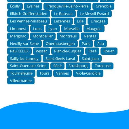
Écully
Eysines
Franqueville-Saint-Pierre
Grenoble
Illkirch-Graffenstaden
Le Bouscat
Le Mesnil-Esnard
Les Pennes-Mirabeau
Lezennes
Lille
Limoges
Limonest
Lons
Lyon
Marseille
Mauguio
Mérignac
Montpellier
Montreuil
Nantes
Neuilly-sur-Seine
Oberhausbergen
Paris
Pau
Pau CEDEX
Pessac
Plan-de-Cuques
Rezé
Rouen
Sailly-lez-Lannoy
Saint-Genis-Laval
Saint-Jean
Saint-Ouen-sur-Seine
Séné
Strasbourg
Toulouse
Tournefeuille
Tours
Vannes
Vic-la-Gardiole
Villeurbanne