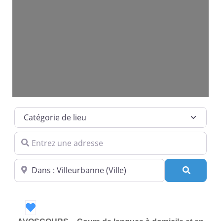
Catégorie de lieu
Entrez une adresse
Dans quelle ville ?
Recherc
Favori