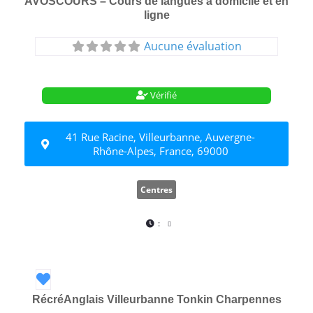
AVOSCOURS – Cours de langues à domicile et en
ligne
Aucune évaluation
Vérifié
41 Rue Racine, Villeurbanne, Auvergne-
Rhône-Alpes, France, 69000
Centres
:
Favori
RécréAnglais Villeurbanne Tonkin Charpennes