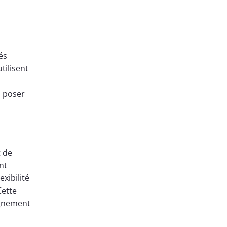
és
tilisent
à poser
t de
nt
exibilité
Cette
agnement