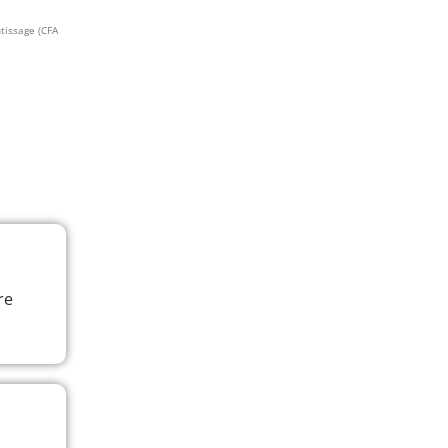
ntissage (CFA
re