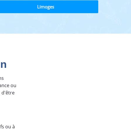
Limoges
on
ns
tance ou
 d'être
fs ou à