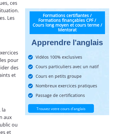
ues, ces
ituation.
Formations certifiantes /
es. Les
Formations finançables CPF /
Cours long moyen et cours terme /
Mentorat
Apprendre l'anglais
exercices
Vidéos 100% exclusives
lles pour
Cours particuliers avec un natif
ider des
ints et
Cours en petits groupe
Nombreux exercices pratiques
Passage de certifications
Trouvez votre cours d'anglais
 la
on aux
ublic ou
es et