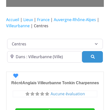
Accueil
|
Lieux
|
France
|
Auvergne-Rhône-Alpes
|
Villeurbanne
|
Centres
Catégorie de lieu
Dans quelle ville ?
Recherc
Favori
RécréAnglais Villeurbanne Tonkin Charpennes
Aucune évaluation