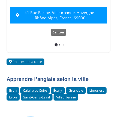
41 Rue Racine, Villeurbanne, Auvergne-
Rhône-Alpes, France, 69000
Centres
:
Pointer sur la carte
Apprendre l’anglais selon la ville
Bron
Caluire-et-Cuire
Écully
Grenoble
Limonest
Lyon
Saint-Genis-Laval
Villeurbanne