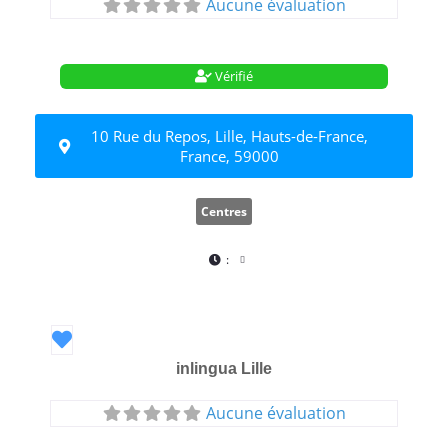
Aucune évaluation
Vérifié
10 Rue du Repos, Lille, Hauts-de-France,
France, 59000
Centres
:
Favori
inlingua Lille
Aucune évaluation