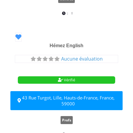
:
Favori
Hémez English
Aucune évaluation
Vérifié
43 Rue Turgot, Lille, Hauts-de-France, France,
59000
Profs