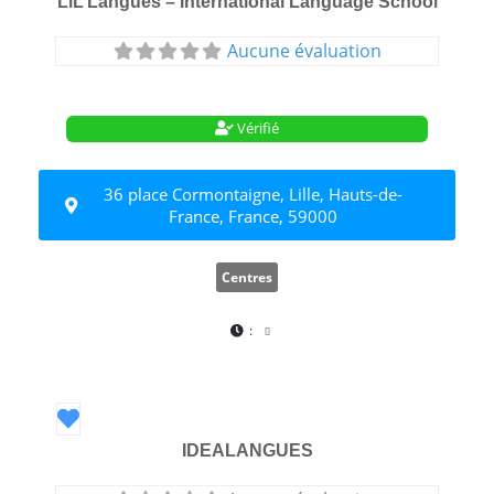
LiL’Langues – International Language School
Aucune évaluation
Vérifié
36 place Cormontaigne, Lille, Hauts-de-
France, France, 59000
Centres
:
Favori
IDEALANGUES