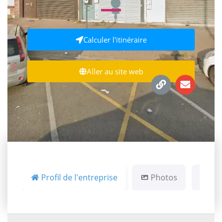
Calculer l'itinéraire
Aller au site web
Profil de l'entreprise
Photos
Ca