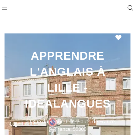
Favo
APPRENDRE
L'ANGLAIS À
LILLE -
IDEALANGUES
10 Rue du Repos, Lille, Hauts-de-France,
France, 59000