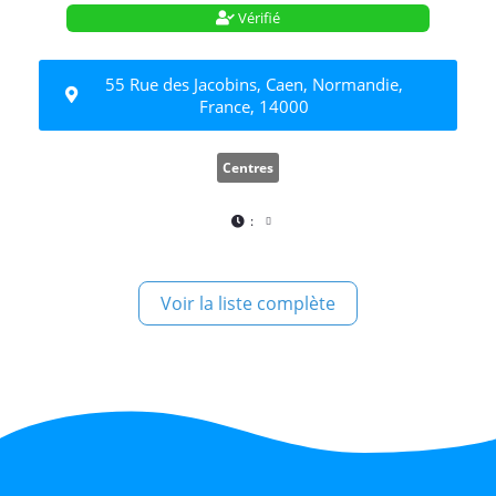
Vérifié
55 Rue des Jacobins, Caen, Normandie,
France, 14000
Centres
:
Voir la liste complète