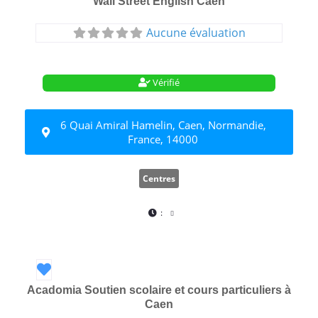
Wall Street English Caen
Aucune évaluation
Vérifié
6 Quai Amiral Hamelin, Caen, Normandie,
France, 14000
Centres
:
Favori
Acadomia Soutien scolaire et cours particuliers à
Caen