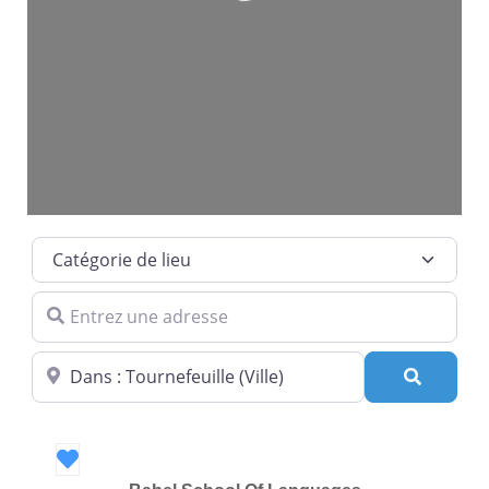
Loading...
Catégorie de lieu
Entrez une adresse
Dans quelle ville ?
Recherc
Favori