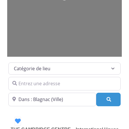
Loading...
Catégorie de lieu
Entrez une adresse
Dans quelle ville ?
Recherc
Favori