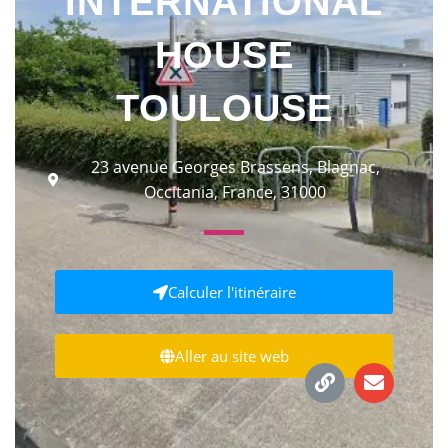
INTERNATIONAL
HOUSE
TOULOUSE
23 avenue Georges Brassens, Blagnac,
Occitania, France, 31000
Calculer l'itinéraire
Aller au site web