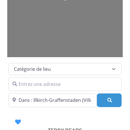
Loading...
Catégorie de lieu
Entrez une adresse
Dans quelle ville ?
Recherc
Favori