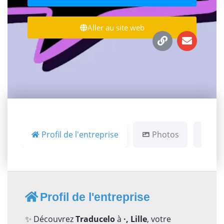
Aller au site web
Profil de l'entreprise
Photos
Ca
Profil de l'entreprise
✨ Découvrez
Traducelo
à
·, Lille
, votre