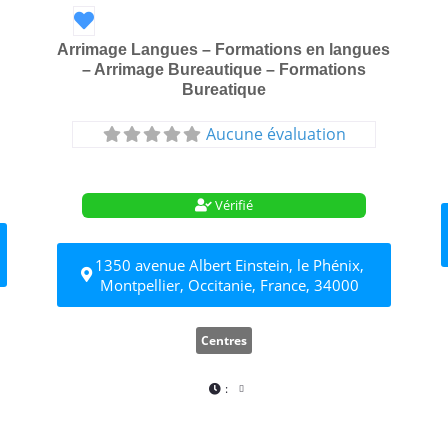
Favori
Arrimage Langues – Formations en langues
– Arrimage Bureautique – Formations
Bureatique
Aucune évaluation
Vérifié
1350 avenue Albert Einstein, le Phénix,
Montpellier, Occitanie, France, 34000
Centres
: