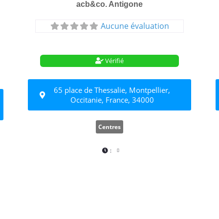
acb&co. Antigone
Aucune évaluation
Vérifié
65 place de Thessalie, Montpellier,
Occitanie, France, 34000
Centres
: