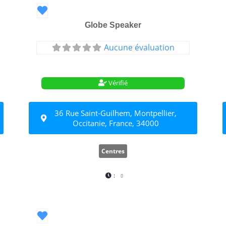
Favori
Globe Speaker
Aucune évaluation
Vérifié
36 Rue Saint-Guilhem, Montpellier,
Occitanie, France, 34000
Centres
:
Favori