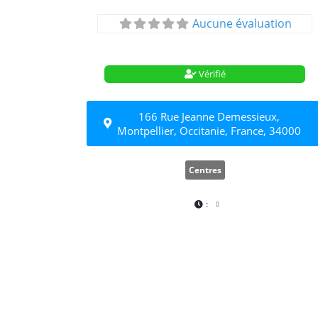
Aucune évaluation
Vérifié
166 Rue Jeanne Demessieux,
Montpellier, Occitanie, France, 34000
Centres
: