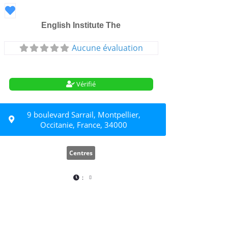
Favori
English Institute The
Aucune évaluation
Vérifié
9 boulevard Sarrail, Montpellier,
Occitanie, France, 34000
Centres
: