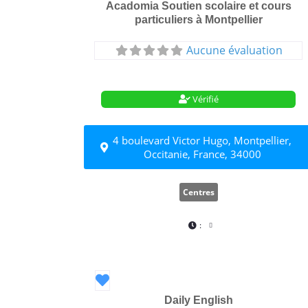
Acadomia Soutien scolaire et cours
particuliers à Montpellier
Aucune évaluation
Vérifié
4 boulevard Victor Hugo, Montpellier,
Occitanie, France, 34000
Centres
:
Favori
Daily English