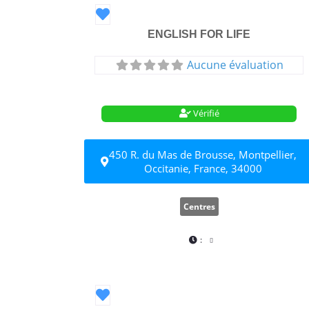
Favori
ENGLISH FOR LIFE
Aucune évaluation
Vérifié
450 R. du Mas de Brousse, Montpellier,
Occitanie, France, 34000
Centres
:
Favori