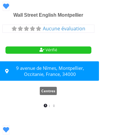
Favori
Wall Street English Montpellier
Aucune évaluation
Vérifié
9 avenue de Nîmes, Montpellier,
Occitanie, France, 34000
Centres
:
Favori