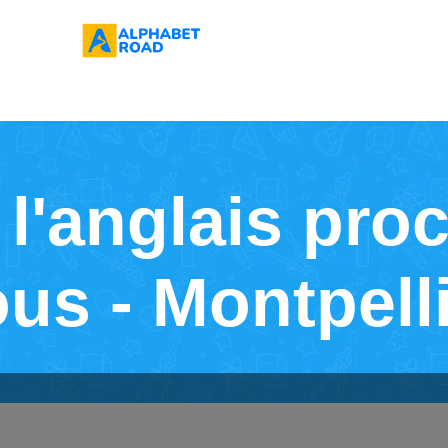
l'anglais pro
us - Montpell