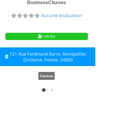
BusinessClasses
Aucune évaluation
Vérifié
121 Rue Ferdinand Barre, Montpellier,
Occitanie, France, 34000
Centres
: