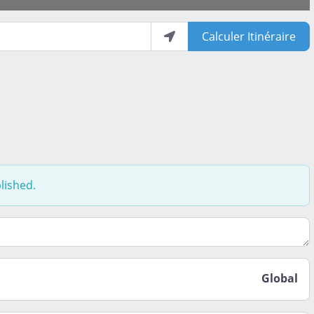
Calculer Itinéraire
lished.
t le moins aimé lors de votre expérience de vie ici. Est-ce 
Global