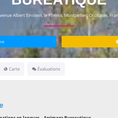
venue Albert Einstein, le Phénix, Montpellier, Occitanie, Fra
ire
Carte
Évaluations
se
mations en langues – Arrimage Bureautique –