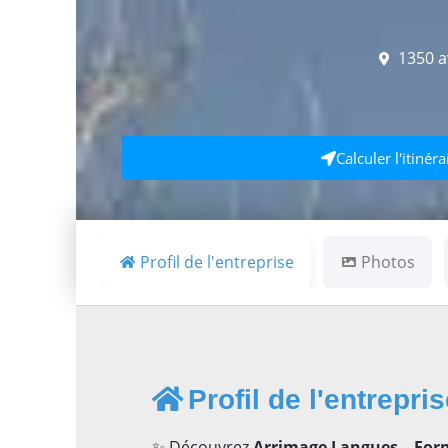
1350 a
Calculer l'itinéra
Profil de l'entreprise
Photos
Profil de l'entrepri
✨ Découvrez
Arrimage Langues – For