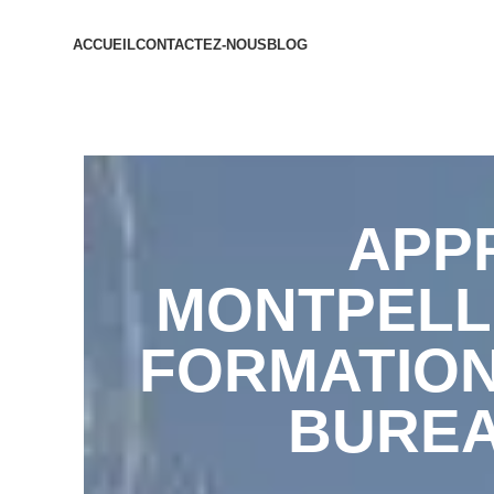
ACCUEIL
CONTACTEZ-NOUS
BLOG
APP
MONTPELLI
FORMATION
BUREA