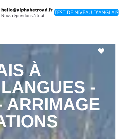
hello@alphabetroad.fr
TEST DE NIVEAU D'ANGLAIS
Nous répondons à tout
Favori
IS À
 LANGUES -
- ARRIMAGE
ATIONS