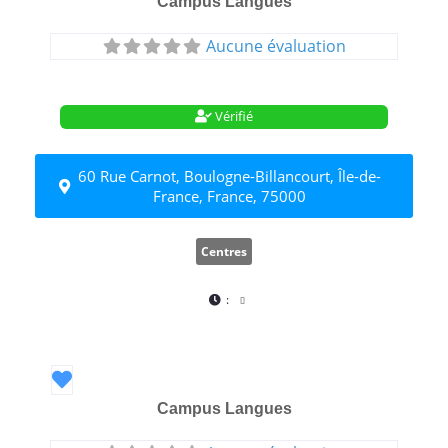
Campus Langues
Aucune évaluation
Vérifié
60 Rue Carnot, Boulogne-Billancourt, Île-de-
France, France, 75000
Centres
:
Favori
Campus Langues