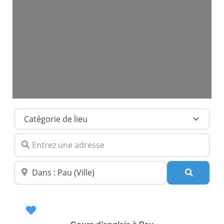
Catégorie de lieu
Entrez une adresse
Dans quelle ville ?
Recherc
Favori