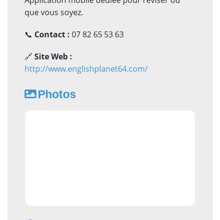
que vous soyez.
📞
Contact :
07 82 65 53 63
🔗
Site Web :
http://www.englishplanet64.com/
Photos