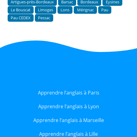
Artigues-près-Bordeaux
Barsac
Bordeaux
Eysines
Le Bouscat
Limoges
Lons
Mérignac
Pau
Pau CEDEX
Pessac
Apprendre l’anglais à Paris
Apprendre l’anglais à Lyon
Apprendre l’anglais à Marseille
Apprendre l’anglais à Lille