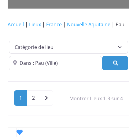
Accueil
|
Lieux
|
France
|
Nouvelle Aquitaine
|
Pau
Catégorie de lieu
Dans quelle ville ?
Recherc
Older posts
1
2
Montrer Lieux 1-3 sur 4
Favori