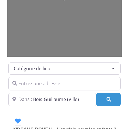
Loading...
Catégorie de lieu
Entrez une adresse
Dans quelle ville ?
Recherc
Favori