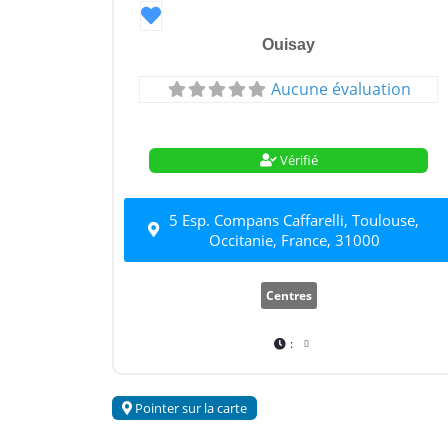
Favori
Ouisay
Aucune évaluation
Vérifié
5 Esp. Compans Caffarelli, Toulouse,
Occitanie, France, 31000
Centres
:
Pointer sur la carte