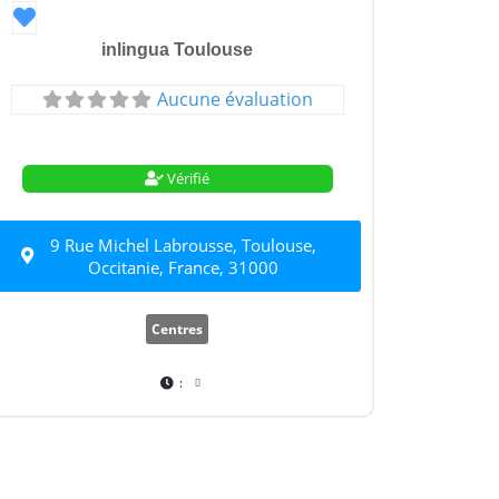
Favori
inlingua Toulouse
Aucune évaluation
Vérifié
9 Rue Michel Labrousse, Toulouse,
Occitanie, France, 31000
Centres
: