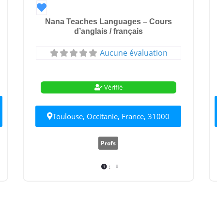
Favori
Nana Teaches Languages – Cours
d’anglais / français
Aucune évaluation
Vérifié
Toulouse, Occitanie, France, 31000
Profs
: