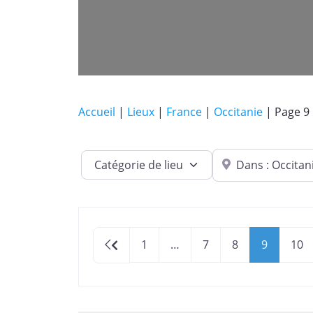
Accueil
|
Lieux
|
France
|
Occitanie
|
Page 9
Dans quelle ville ?
Catégorie de lieu
Newer posts
1
…
7
8
9
10