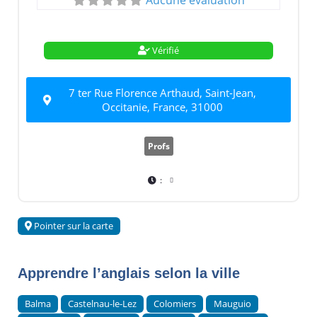
Aucune évaluation
Vérifié
7 ter Rue Florence Arthaud, Saint-Jean,
Occitanie, France, 31000
Profs
:
Pointer sur la carte
Apprendre l’anglais selon la ville
Balma
Castelnau-le-Lez
Colomiers
Mauguio