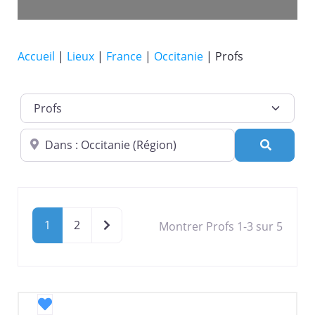
Accueil
|
Lieux
|
France
|
Occitanie
|
Profs
Catégorie de lieu
Dans quelle ville ?
Recherc
Older posts
1
2
Montrer Profs 1-3 sur 5
Favori