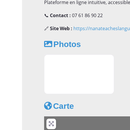
Plateforme en ligne intuitive, accessibl
📞
Contact :
07 61 86 90 22
🔗
Site Web :
https://nanateacheslang
Photos
Apprendre l'anglais à Toulouse - 
Carte