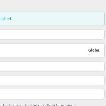
lished.
t le moins aimé lors de votre expérience de vie ici. Est-ce 
Global
 this browser for the next time I comment.