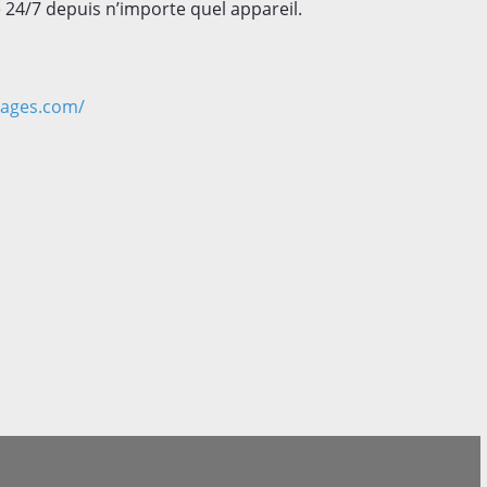
e 24/7 depuis n’importe quel appareil.
uages.com/
Nana Teaches Languages - Cours d’anglais / français