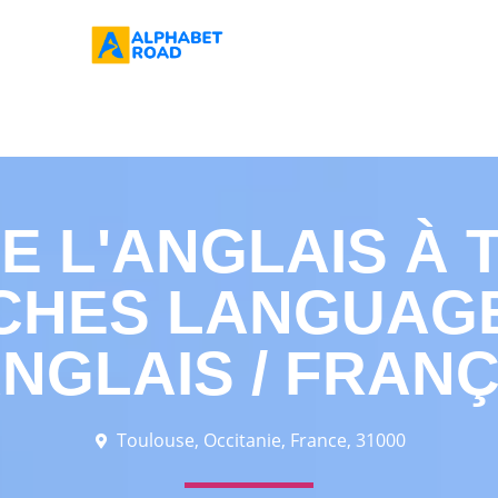
 L'ANGLAIS À 
CHES LANGUAGE
ANGLAIS / FRANÇ
Toulouse, Occitanie, France, 31000