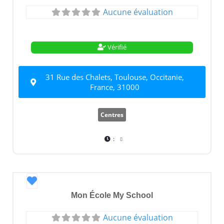
Aucune évaluation
Vérifié
31 Rue des Chalets, Toulouse, Occitanie,
France, 31000
Centres
:
Favori
Mon École My School
Aucune évaluation