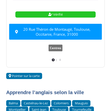
Vérifié
20 Rue Théron de Montaugé, Toulouse,
Occitanie, France, 31000
Centres
:
Pointer sur la carte
Apprendre l’anglais selon la ville
Balma
Castelnau-le-Lez
Colomiers
Mauguio
Montpellier
Saint-Jean
Toulouse
Tournefeuille