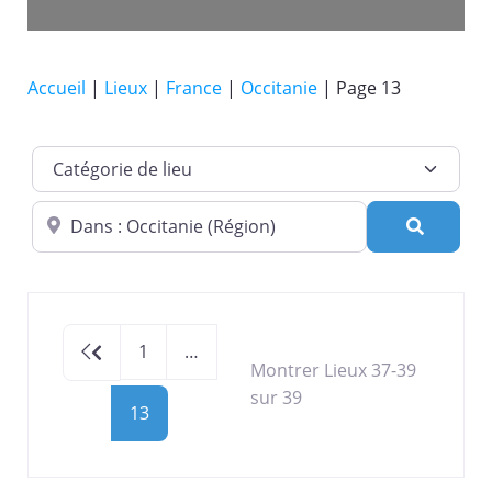
Accueil
|
Lieux
|
France
|
Occitanie
|
Page 13
Catégorie de lieu
Dans quelle ville ?
Recherc
Newer posts
1
…
Montrer Lieux 37-39
sur 39
13