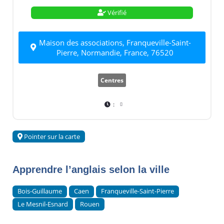
Vérifié
Maison des associations, Franqueville-Saint-
Pierre, Normandie, France, 76520
Centres
:
Pointer sur la carte
Apprendre l’anglais selon la ville
Bois-Guillaume
Caen
Franqueville-Saint-Pierre
Le Mesnil-Esnard
Rouen