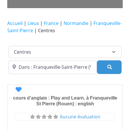
Accueil
|
Lieux
|
France
|
Normandie
|
Franqueville-
Saint-Pierre
|
Centres
Catégorie de lieu
Dans quelle ville ?
Recherc
Favori
cours d’anglais : Play and Learn, à Franqueville
St Pierre (Rouen) : english
Aucune évaluation