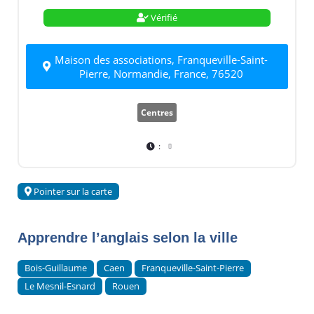
Vérifié
Maison des associations, Franqueville-Saint-
Pierre, Normandie, France, 76520
Centres
:
Pointer sur la carte
Apprendre l’anglais selon la ville
Bois-Guillaume
Caen
Franqueville-Saint-Pierre
Le Mesnil-Esnard
Rouen