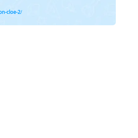
on-cloe-2
/