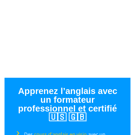
Apprenez l’anglais avec
un formateur
professionnel et certifié
🇺🇸 🇬🇧
Des
cours d'anglais en visio
avec un