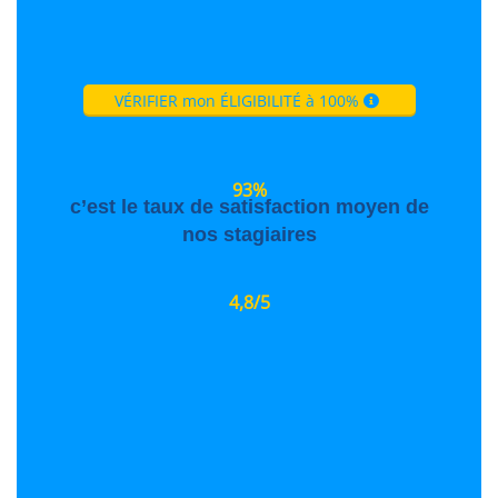
VÉRIFIER mon ÉLIGIBILITÉ à 100%
93%
c’est le taux de satisfaction moyen de
nos stagiaires
4,8/5