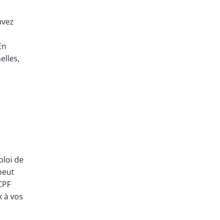
uvez
En
elles,
ploi de
peut
 CPF
x à vos