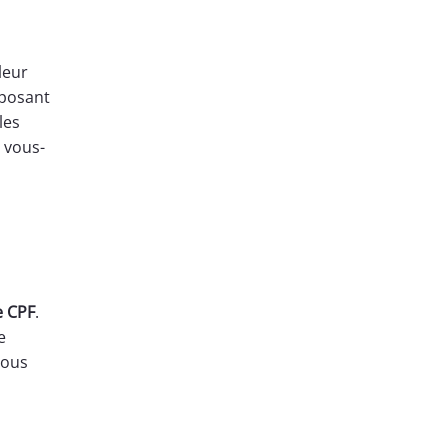
leur
oposant
les
 vous-
e CPF
.
e
vous