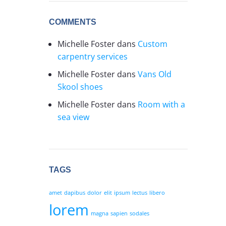
COMMENTS
Michelle Foster
dans
Custom
carpentry services
Michelle Foster
dans
Vans Old
Skool shoes
Michelle Foster
dans
Room with a
sea view
TAGS
amet
dapibus
dolor
elit
ipsum
lectus
libero
lorem
magna
sapien
sodales