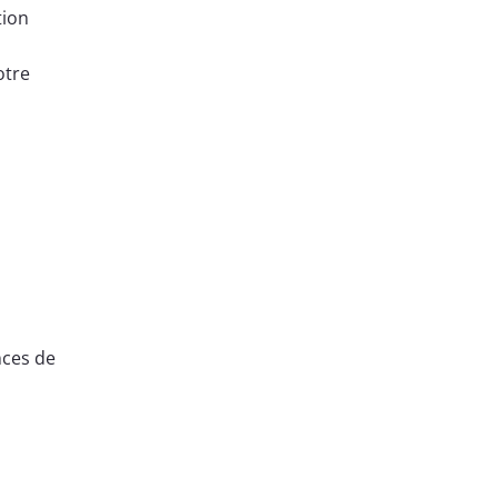
tion
otre
nces de