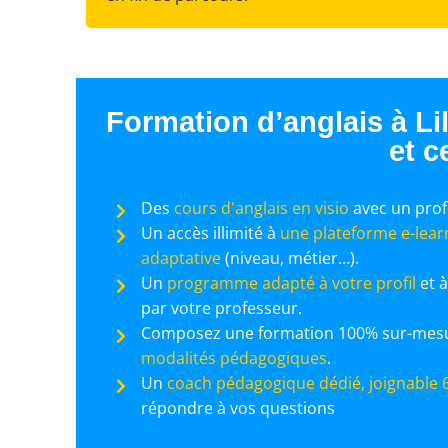
Formation d’anglais à Li
et c
Des
cours d'anglais en visio
avec un prof
Un accès illimité à
une plateforme e-lea
adaptative
(niveau, métier…).
Un
programme adapté à votre profil
et à
par votre professeur.
Composez une formation 100% sur-mes
modalités pédagogiques
.
Un
coach pédagogique dédié, joignable 6
répondre à vos questions