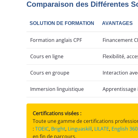
Comparaison des Différentes So
SOLUTION DE FORMATION
AVANTAGES
Formation anglais CPF
Financement CPF
Cours en ligne
Flexibilité, acce
Cours en groupe
Interaction ave
Immersion linguistique
Apprentissage 
Certifications visées :
Toute une gamme de certifications professionn
:
TOEIC
,
Bright
,
Linguaskill
,
LILATE
,
English 360
en fin de parcours.