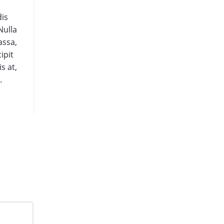
Publié par
AR
dis
Orci varius natoque penatibus et magnis 
Nulla
parturient montes, nascetur ridiculus mus.
assa,
quis vestibulum metus. Vestibulum dolor m
ipit
ullamcorper vel augue sed, vestibulum sus
s at,
quam. Vivamus in ante faucibus, rhoncus fel
.
sagittis tellus iaculis metus diam ultrice
LIRE LA SUITE