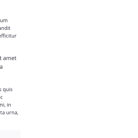
ntum
andit
fficitur
it amet
la
s quis
ac
i, in
ta urna,