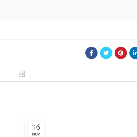
16
NOV