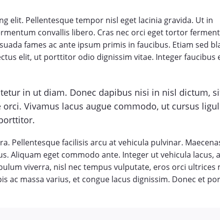
 elit. Pellentesque tempor nisl eget lacinia gravida. Ut in
ermentum convallis libero. Cras nec orci eget tortor ferme
uada fames ac ante ipsum primis in faucibus. Etiam sed bl
tus elit, ut porttitor odio dignissim vitae. Integer faucibus e
tur in ut diam. Donec dapibus nisi in nisl dictum, s
ue orci. Vivamus lacus augue commodo, ut cursus ligu
orttitor.
. Pellentesque facilisis arcu at vehicula pulvinar. Maecena
tus. Aliquam eget commodo ante. Integer ut vehicula lacus, 
bulum viverra, nisl nec tempus vulputate, eros orci ultrices m
s ac massa varius, et congue lacus dignissim. Donec et por