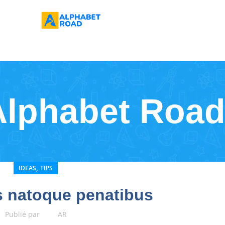
Alphabet Road
,
IDEAS
TIPS
s natoque penatibus
Publié par
AR