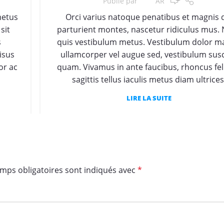
Publié par
AR
metus
Orci varius natoque penatibus et magnis 
sit
parturient montes, nascetur ridiculus mus. 
s
quis vestibulum metus. Vestibulum dolor m
isus
ullamcorper vel augue sed, vestibulum susc
or ac
quam. Vivamus in ante faucibus, rhoncus feli
sagittis tellus iaculis metus diam ultrices
LIRE LA SUITE
mps obligatoires sont indiqués avec
*