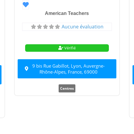
Favori
American Teachers
Aucune évaluation
Vérifié
9 bis Rue Gabillot, Lyon, Auvergne-
Rhône-Alpes, France, 69000
Centres