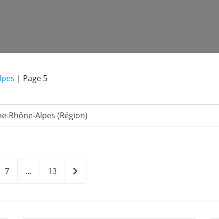
lpes
|
Page 5
Older posts
7
…
13