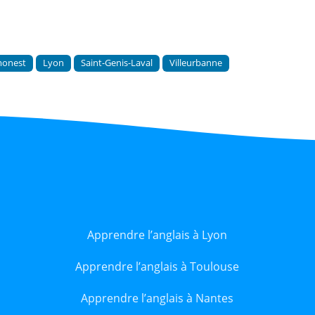
monest
Lyon
Saint-Genis-Laval
Villeurbanne
Apprendre l’anglais à Lyon
Apprendre l’anglais à Toulouse
Apprendre l’anglais à Nantes