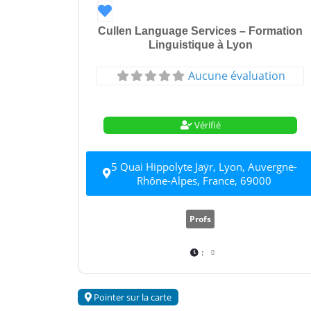
Favori
Cullen Language Services – Formation
Linguistique à Lyon
Aucune évaluation
Vérifié
5 Quai Hippolyte Jaÿr, Lyon, Auvergne-
Rhône-Alpes, France, 69000
Profs
:
Pointer sur la carte