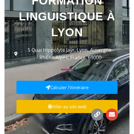
FORMATION
LINGUISTIQUE À
LYON
5 Quai Hippolyte Jaÿr, Lyon, Auvergne-
Rhône-Alpes, France, 69000
Calculer l'itinéraire
Aller au site web