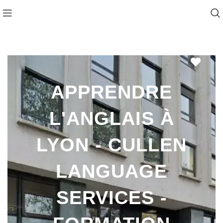
Favo
APPRENDRE
L'ANGLAIS À
LYON - CULLEN
LANGUAGE
SERVICES -