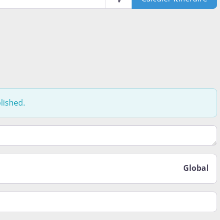
lished.
t le moins aimé lors de votre expérience de vie ici. Est-ce 
Global