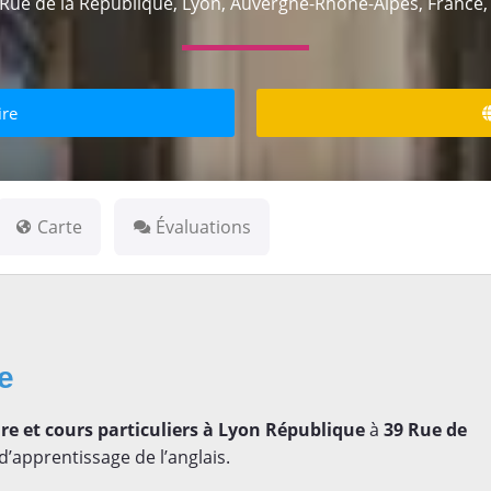
 Rue de la République, Lyon, Auvergne-Rhône-Alpes, France,
ire
Carte
Évaluations
se
e et cours particuliers à Lyon République
à
39 Rue de
d’apprentissage de l’anglais.