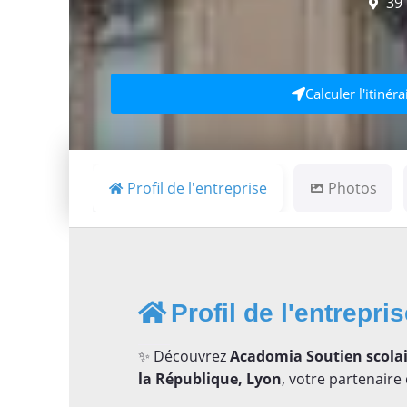
39
Calculer l'itinéra
Profil de l'entreprise
Photos
Profil de l'entrepri
✨ Découvrez
Acadomia Soutien scolair
la République, Lyon
, votre partenaire 