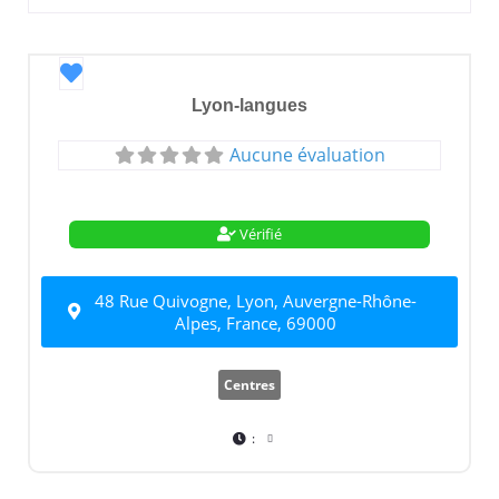
Favori
Lyon-langues
Aucune évaluation
Vérifié
48 Rue Quivogne, Lyon, Auvergne-Rhône-
Alpes, France, 69000
Centres
: