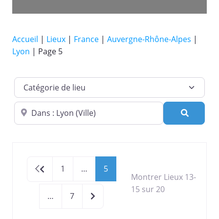
Accueil
|
Lieux
|
France
|
Auvergne-Rhône-Alpes
|
Lyon
|
Page 5
Catégorie de lieu
Dans quelle ville ?
Recherc
Newer posts
1
…
5
Montrer Lieux 13-
15 sur 20
Older posts
…
7