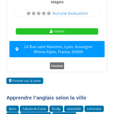
stages
Aucune évaluation
Vérifié
24 Rue saint Maximin, Lyon, Auvergne-
Rhône-Alpes, France, 69000
Centres
Pointer sur la carte
Apprendre l’anglais selon la ville
Bron
Caluire-et-Cuire
Écully
Grenoble
Limonest