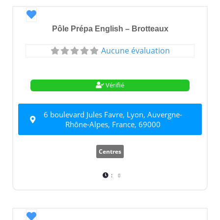
Favori
Pôle Prépa English – Brotteaux
Aucune évaluation
Vérifié
6 boulevard Jules Favre, Lyon, Auvergne-
Rhône-Alpes, France, 69000
Centres
:
Favori