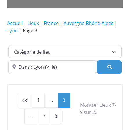
Accueil
|
Lieux
|
France
|
Auvergne-Rhône-Alpes
|
Lyon
|
Page 3
Catégorie de lieu
Dans quelle ville ?
Recherc
Newer posts
1
…
3
Montrer Lieux 7-
9 sur 20
Older posts
…
7