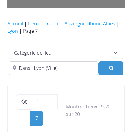
Accueil
|
Lieux
|
France
|
Auvergne-Rhône-Alpes
|
Lyon
|
Page 7
Catégorie de lieu
Dans quelle ville ?
Recherc
Newer posts
1
…
Montrer Lieux 19-20
sur 20
7