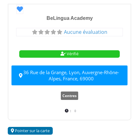
Favori
BeLingua Academy
Aucune évaluation
Vérifié
36 Rue de la Grange, Lyon, Auvergne-Rhône-
Alpes, France, 69000
Centres
:
Pointer sur la carte