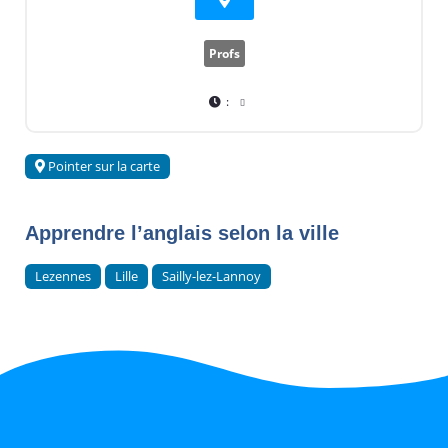
Profs
:
Pointer sur la carte
Apprendre l’anglais selon la ville
Lezennes
Lille
Sailly-lez-Lannoy