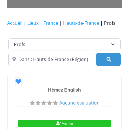
Accueil
|
Lieux
|
France
|
Hauts-de-France
|
Profs
Catégorie de lieu
Dans quelle ville ?
Recherc
Favori
Hémez English
Aucune évaluation
Vérifié