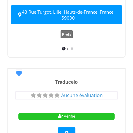
43 Rue Turgot, Lille, Hauts-de-France, France,
59000
Profs
:
Favori
Traducelo
Aucune évaluation
Vérifié