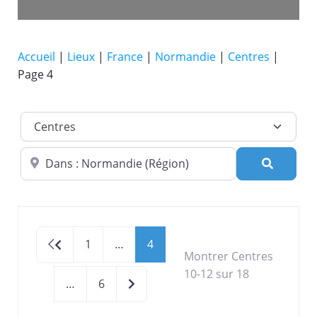
Accueil
|
Lieux
|
France
|
Normandie
|
Centres
|
Page 4
Catégorie de lieu
Dans quelle ville ?
Recherc
Newer posts
1
…
4
Montrer Centres
10-12 sur 18
Older posts
…
6