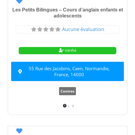
Favori
Les Petits Bilingues – Cours d’anglais enfants et
adolescents
Aucune évaluation
Vérifié
55 Rue des Jacobins, Caen, Normandie,
France, 14000
Centres
:
Favori