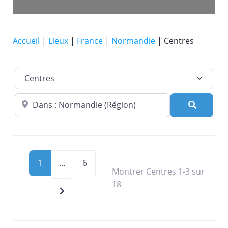
Accueil
|
Lieux
|
France
|
Normandie
|
Centres
Catégorie de lieu
Dans quelle ville ?
Recherc
1
…
6
Montrer Centres 1-3 sur
18
Older posts