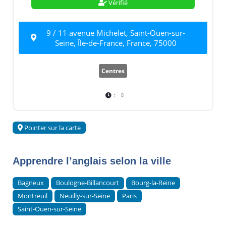
Vérifié
9 / 11 avenue Michelet, Saint-Ouen-sur-
Seine, Île-de-France, France, 75000
Centres
:
Pointer sur la carte
Apprendre l’anglais selon la ville
Bagneux
Boulogne-Billancourt
Bourg-la-Reine
Montreuil
Neuilly-sur-Seine
Paris
Saint-Ouen-sur-Seine