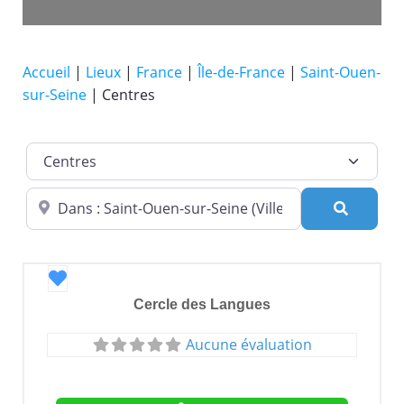
Accueil
|
Lieux
|
France
|
Île-de-France
|
Saint-Ouen-
sur-Seine
|
Centres
Catégorie de lieu
Dans quelle ville ?
Recherc
Favori
Cercle des Langues
Aucune évaluation