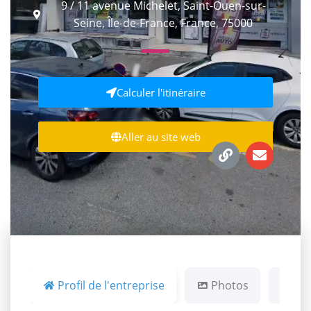
9 / 11 avenue Michelet, Saint-Ouen-sur-
Seine, Île-de-France, France, 75000
Calculer l'itinéraire
Aller au site web
Profil de l'entreprise
Photos
Ca