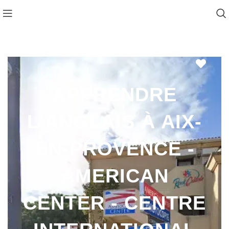
Favo
APPRENDRE
L'ANGLAIS À AIX-
EN-PROVENCE -
AMERICAN
CENTER - CENTRE