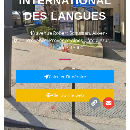
INTERNATIONAL
DES LANGUES
48 avenue Robert Schuman, Aix-en-
Provence, Provence-Alpes-Côte d’Azur,
France, 13000
Calculer l'itinéraire
Aller au site web