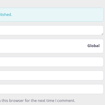
lished.
t le moins aimé lors de votre expérience de vie ici. Est-ce 
Global
 this browser for the next time I comment.