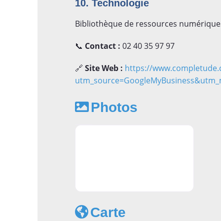
10. Technologie
Bibliothèque de ressources numériques
📞
Contact :
02 40 35 97 97
🔗
Site Web :
https://www.completude.
utm_source=GoogleMyBusiness&utm_
Photos
Apprendre l'anglais à Nantes - C
Carte