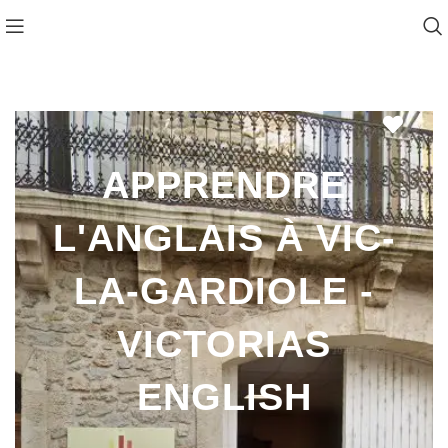
Favo
APPRENDRE
L'ANGLAIS À VIC-
LA-GARDIOLE -
VICTORIAS
ENGLISH