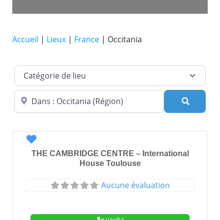
Accueil
|
Lieux
|
France
|
Occitania
Catégorie de lieu
Dans quelle ville ?
Recherc
Favori
THE CAMBRIDGE CENTRE – International
House Toulouse
Aucune évaluation
Vérifié