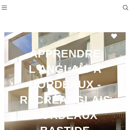
Favo
APPRENDRE
L'ANGLAIS À
BORDEAUX -
RÉCRÉANGLAIS
BORDEAUX