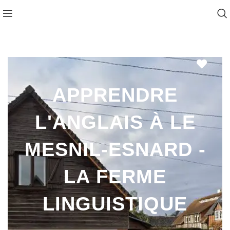
Favo
APPRENDRE
L'ANGLAIS À LE
MESNIL-ESNARD -
LA FERME
LINGUISTIQUE