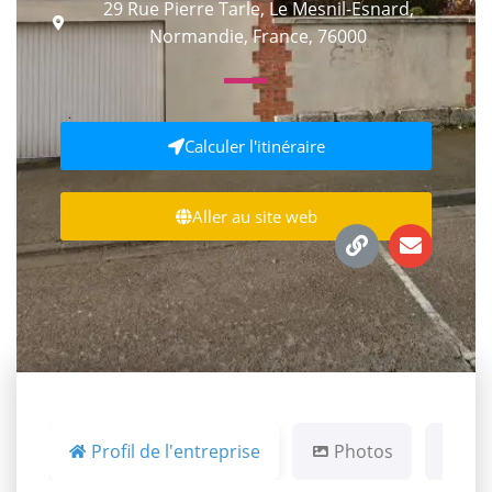
29 Rue Pierre Tarle, Le Mesnil-Esnard,
Normandie, France, 76000
Calculer l'itinéraire
Aller au site web
Profil de l'entreprise
Photos
Ca