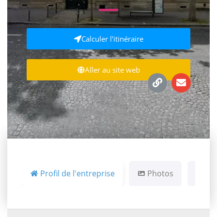
Calculer l'itinéraire
Aller au site web
Profil de l'entreprise
Photos
Ca