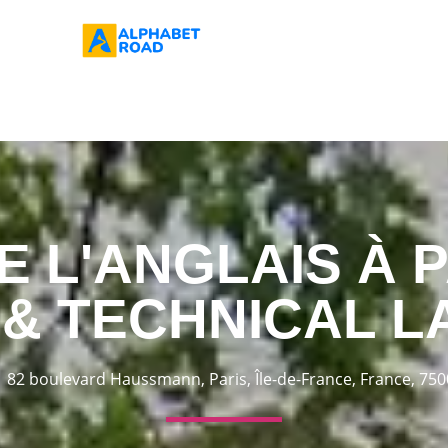
L'ANGLAIS À PA
 & TECHNICAL 
82 boulevard Haussmann, Paris, Île-de-France, France, 75