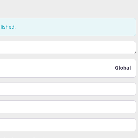
lished.
t le moins aimé lors de votre expérience de vie ici. Est-ce 
Global