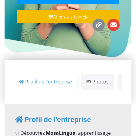
Aller au site web
Profil de l'entreprise
Photos
Év
Profil de l'entreprise
✨ Découvrez
MosaLingua
, apprentissage